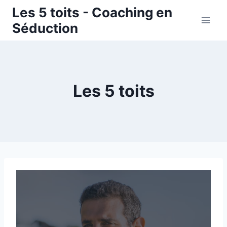
Aller
Les 5 toits - Coaching en
au
Séduction
contenu
Les 5 toits