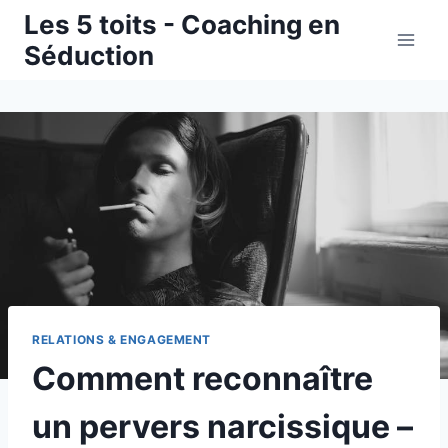
Aller
Les 5 toits - Coaching en
au
Séduction
contenu
RELATIONS & ENGAGEMENT
Comment reconnaître
un pervers narcissique –